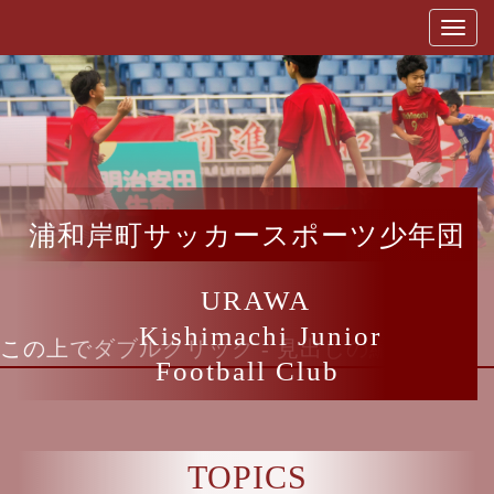
浦和岸町サッカースポーツ少年団
URAWA
Kishimachi Junior
この上でダブルクリック - 見出しの編集
Football Club
TOPICS