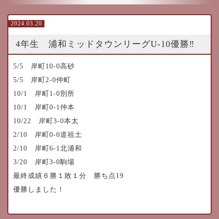
2024.03.20
4年生 浦和ミッドタウンリーグU-10優勝‼
5/5 岸町10-0高砂
5/5 岸町2-0仲町
10/1 岸町1-0別所
10/1 岸町0-1仲本
10/22 岸町3-0本太
2/10 岸町0-0道祖土
2/10 岸町6-1北浦和
3/20 岸町3-0駒場
最終成績６勝１敗１分 勝ち点19
優勝しました！