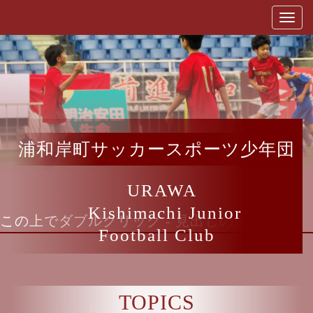
浦和岸町サッカースポーツ少年団
URAWA
Kishimachi Junior
この上でダブルクリック - 見出しの編集
Football Club
TOPICS