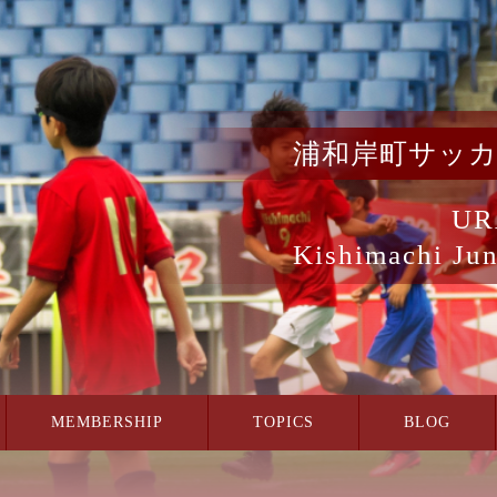
浦和岸町サッ
UR
Kishimachi Jun
MEMBERSHIP
TOPICS
BLOG