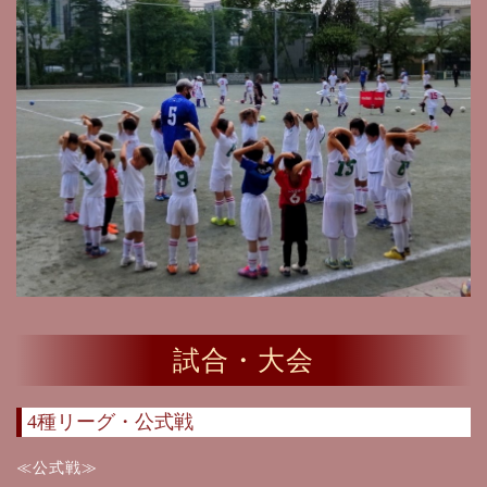
試合・大会
4種リーグ・公式戦
≪公式戦≫