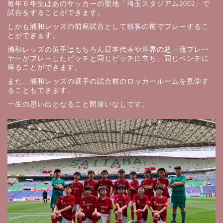
毎年６年生はあのサッカーの聖地「埼玉スタジアム2002」で
試合をすることができます。
しかも浦和レッズの前座試合として観客の前でプレーするこ
とができます。
浦和レッズの選手はもちろん日本代表や世界の超一流プレー
ヤーがプレーしたピッチと同じピッチに立ち、同じベンチに
座ることができます。
また、浦和レッズの選手の試合前のロッカールームを見学す
ることもできます。
一生の思い出となること間違いなしです。