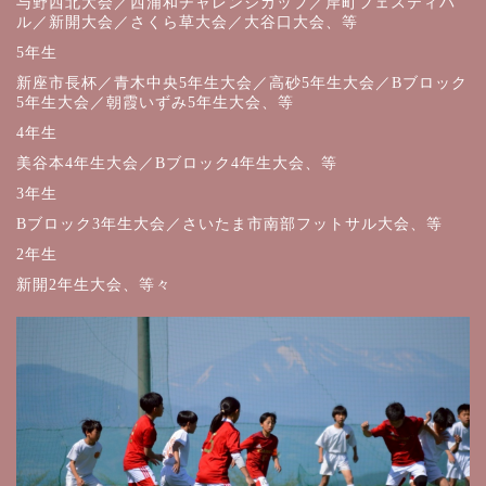
与野西北大会／西浦和チャレンジカップ／岸町フェスティバ
ル／新開大会／さくら草大会／大谷口大会、等
5年生
新座市長杯／青木中央5年生大会／高砂5年生大会／Bブロック
5年生大会／朝霞いずみ5年生大会、等
4年生
美谷本4年生大会／Bブロック4年生大会、等
3年生
Bブロック3年生大会／さいたま市南部フットサル大会、等
2年生
新開2年生大会、等々