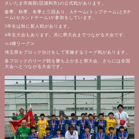
さいたま市南部(旧浦和市)の公式戦があります。
春季、秋季、冬季と三回あり、Aチーム(トップチーム)とBチ
ーム(セカンドチーム)が参加をしています。
5年生は秋に新人戦があります。
4年生大会もあります。共に県大会までつながる大会です。
≪4種リーグ≫
埼玉県をブロック分けをして実施するリーグ戦があります。
各ブロックのリーグ戦を勝ち上がると県大会、さらには全国
大会へとつながる大会です。