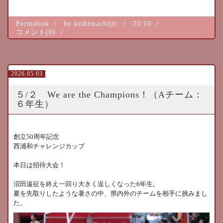
Permalink
by kishimachijfc
20:10
コメント(0)
2026.05.03
５/２ We are the Champions！（Aチーム：
６年生）
創立
50
周年記念
西浦和チャレンジカップ
本日は招待大会！
沼田遠征を終え一回り大きく逞しくなった
6
年生。
夏を先取りしたような暑さの中、県内外のチームを相手に挑みまし
た。