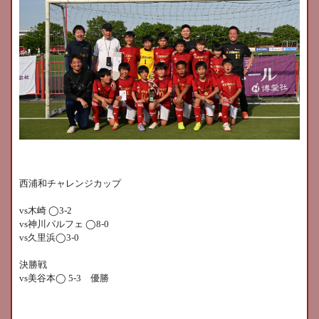
西浦和チャレンジカップ
vs
木崎
◯
3-2
vs
神川パルフェ
◯
8-0
vs
久里浜
◯
3-0
決勝戦
vs
美谷本
◯
5-3
優勝