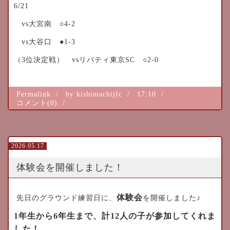
6/21
vs大宮南 ○4-2
vs大谷口 ●1-3
（3位決定戦） vsリバティ東京SC ○2-0
Permalink
by kishimachijfc
17:10
コメント(0)
2026.05.17
体験会を開催しました！
体験会
先日のグラウンド練習日に、
を開催しました♪
1年生から6年生まで、計12人の子が参加してくれま
した！