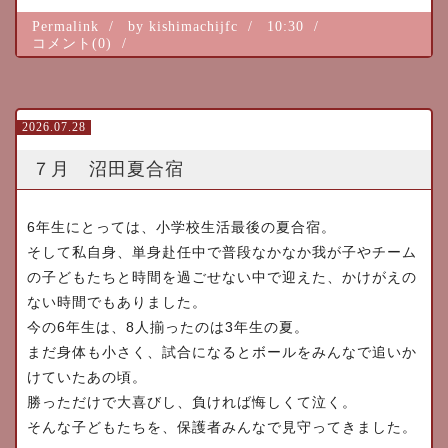
Permalink
by kishimachijfc
10:30
コメント(0)
2026.07.28
７月 沼田夏合宿
6
年生にとっては、小学校生活最後の夏合宿。
そして私自身、
単身赴任中で普段なかなか我が子やチーム
の子どもたちと時間を過
ごせない中で迎えた、かけがえの
ない時間でもありました。
6
8
3
今の
年生は、
人揃ったのは
年生の夏。
まだ身体も小さく、
試合になるとボールをみんなで追いか
けていたあの頃。
勝っただけで大喜びし、負ければ悔しくて泣く。
そんな子どもたちを、保護者みんなで見守ってきました。