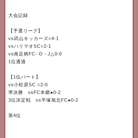
大会記録
【予選リーグ】
vs
武山キッカーズ
○4-1
vs
ハリマオ
SC○2-1
vs
南足柄
FC- O
・
J
△
0-0
1
位通過
【
1
位パート】
vs
小松原
SC ○2-0
準決勝
vsFC
本郷
●0-2
3
位決定戦
vs
平塚旭北
FC●0-2
第
4
位