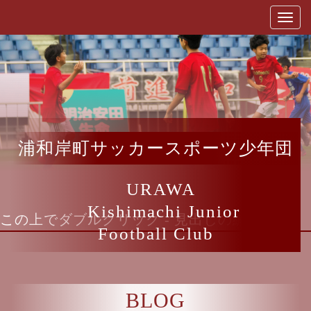
浦和岸町サッカースポーツ少年団
URAWA
Kishimachi Junior
この上でダブルクリック - 見出しの編集
Football Club
BLOG