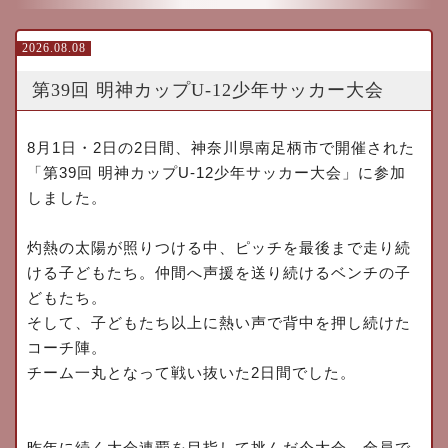
2026.08.08
第39回 明神カップU-12少年サッカー大会
8
月
1
日・
2
日の
2
日間、神奈川県南足柄市で開催された
「第
39
回
明神カップ
U-12
少年サッカー大会」に参加
しました。
灼熱の太陽が照りつける中、ピッチを最後まで走り続
ける子どもたち。
仲間へ声援を送り続けるベンチの子
どもたち。
そして、子どもたち以上に熱い声で背中を押し続けた
コーチ陣。
チーム一丸となって戦い抜いた
2
日間でした。