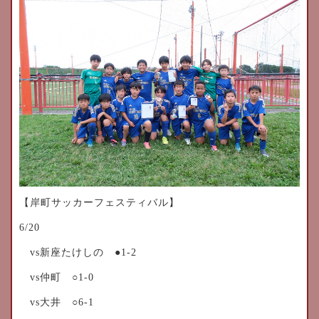
【岸町サッカーフェスティバル】
6/20
vs新座たけしの ●1-2
vs仲町 ○1-0
vs大井 ○6-1