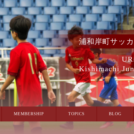
浦和岸町サッ
UR
Kishimachi Jun
MEMBERSHIP
TOPICS
BLOG