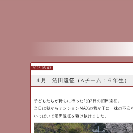
2026.05.03
４月 沼田遠征（Aチーム：６年生）
子どもたちが待ちに待った
1
泊
2
日の沼田遠征。
当日は朝からテンション
MAX
の我が子に一抹の不安
いっぱいで沼田遠征を駆け抜けました。