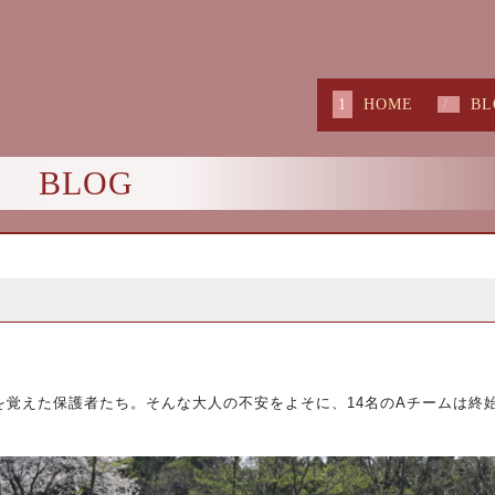
HOME
BL
BLOG
を覚えた保護者たち。そんな大人の不安をよそに、
14
名の
A
チームは終