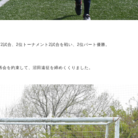
グ
2
試合、
2
位トーナメント
2
試合を戦い、
2
位パート優勝。
再会を約束して、沼田遠征を締めくくりました。