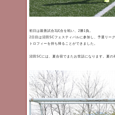
初日は親善試合
3
試合を戦い、
2
勝
1
負。
2
日目は沼田
SC
フェスティバルに参加し、予選リー
トロフィーを持ち帰ることができました。
沼田
SC
には、夏合宿でまたお世話になります。夏の