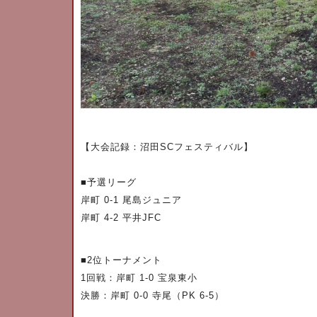
【大会記録：沼田
SC
フェスティバル】
​■
予選リーグ
岸町
0-1
尾島ジュニア
岸町
4-2
平井
JFC
​■2
位トーナメント
1
回戦：岸町
1-0
宝泉東小
決勝：岸町
0-0
寺尾（
PK 6-5
）