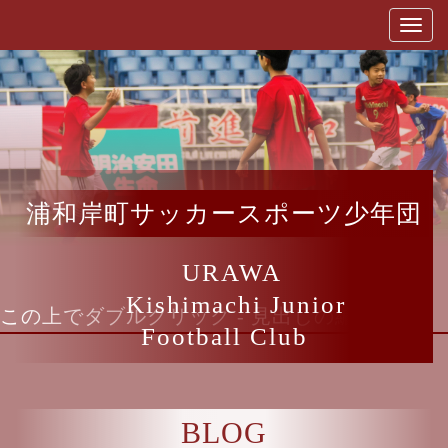
浦和岸町サッカースポーツ少年団
URAWA
Kishimachi Junior
この上でダブルクリック - 見出しの編集
Football Club
BLOG