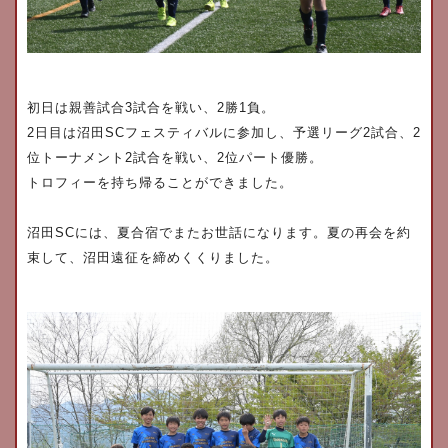
初日は親善試合
3
試合を戦い、
2
勝
1
負。
2
日目は沼田
SC
フェスティバルに参加し、予選リーグ
2
試合、
2
位トーナメント
2
試合を戦い、
2
位パート優勝。
トロフィーを持ち帰ることができました。
沼田
SC
には、夏合宿でまたお世話になります。夏の再会を約
束して、沼田遠征を締めくくりました。