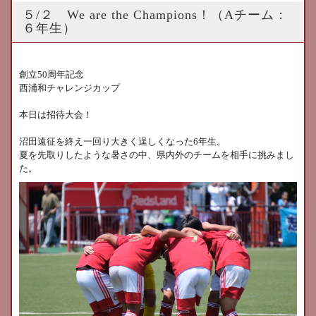
５/２ We are the Champions！（Aチーム：
６年生）
創立
50
周年記念
西浦和チャレンジカップ
本日は招待大会！
沼田遠征を終え一回り大きく逞しくなった
6
年生。
夏を先取りしたような暑さの中、県内外のチームを相手に挑みまし
た。