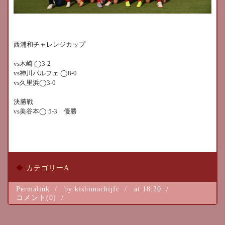
西浦和チャレンジカップ
vs
木崎
◯
3-2
vs
神川パルフェ
◯
8-0
vs
久里浜
◯
3-0
決勝戦
vs
美谷本
◯
5-3
優勝
カテゴリーA
Permalink
by kishimachijfc
at 18:20
コメント(0)