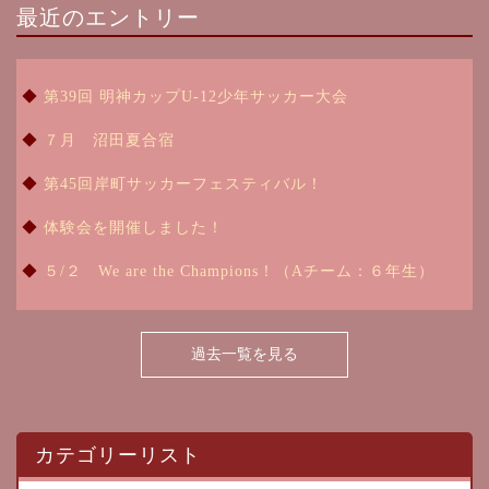
最近のエントリー
第39回 明神カップU-12少年サッカー大会
７月 沼田夏合宿
第45回岸町サッカーフェスティバル！
体験会を開催しました！
５/２ We are the Champions！（Aチーム：６年生）
過去一覧を見る
カテゴリーリスト