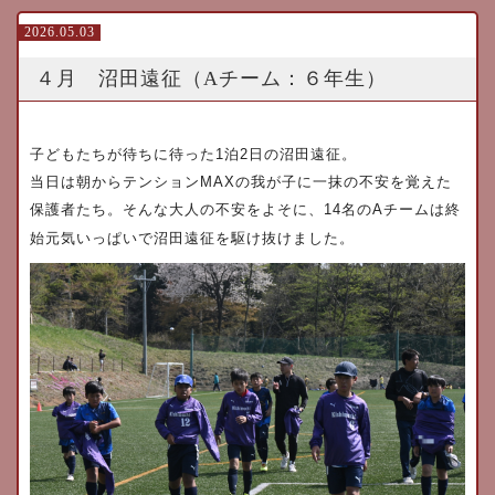
2026.05.03
４月 沼田遠征（Aチーム：６年生）
子どもたちが待ちに待った
1
泊
2
日の沼田遠征。
当日は朝からテンション
MAX
の我が子に一抹の不安を覚えた
保護者たち。そんな大人の不安をよそに、
14
名の
A
チームは終
始元気いっぱいで沼田遠征を駆け抜けました。