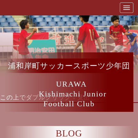
浦和岸町サッカースポーツ少年団
URAWA
Kishimachi Junior
この上でダブルクリック - 見出しの編集
Football Club
BLOG