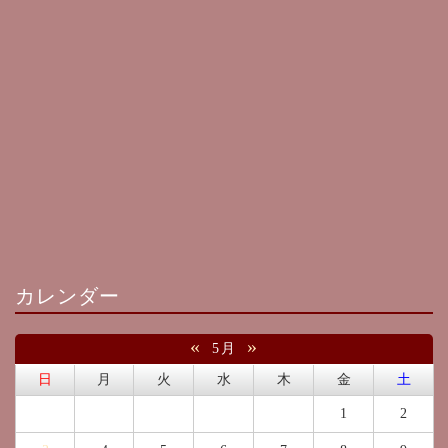
カレンダー
«
»
5月
日
月
火
水
木
金
土
1
2