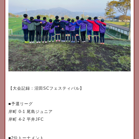
【大会記録：沼田
SC
フェスティバル】
​■
予選リーグ
岸町
0-1
尾島ジュニア
岸町
4-2
平井
JFC
​■2
位トーナメント