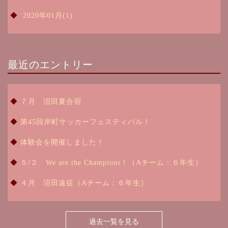
2020年01月(1)
最近のエントリー
７月 沼田夏合宿
第45回岸町サッカーフェスティバル！
体験会を開催しました！
５/２ We are the Champions！（Aチーム：６年生）
４月 沼田遠征（Aチーム：６年生）
過去一覧を見る