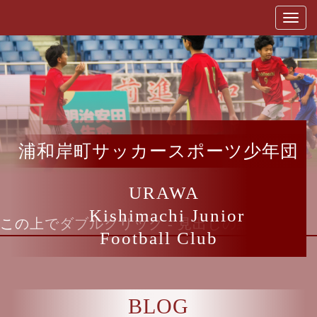
浦和岸町サッカースポーツ少年団
URAWA
Kishimachi Junior
この上でダブルクリック - 見出しの編集
Football Club
BLOG