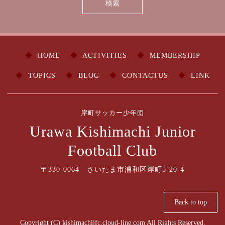
HOME
ACTIVITIES
MEMBERSHIP
TOPICS
BLOG
CONTACTUS
LINK
岸町サッカー少年団
Urawa Kishimachi Junior
Football Club
〒330-0064 さいたま市浦和区岸町5-20-4
Back to top
Copyright (C) kishimachijfc.cloud-line.com All Rights Reserved.