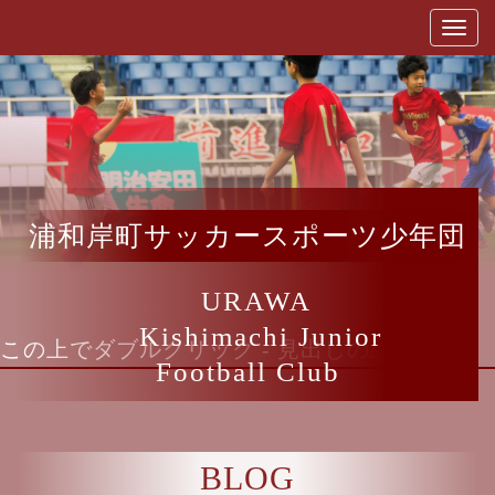
浦和岸町サッカースポーツ少年団
URAWA
Kishimachi Junior
この上でダブルクリック - 見出しの編集
Football Club
BLOG