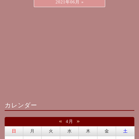
2021年06月
»
カレンダー
«
»
4月
日
月
火
水
木
金
土