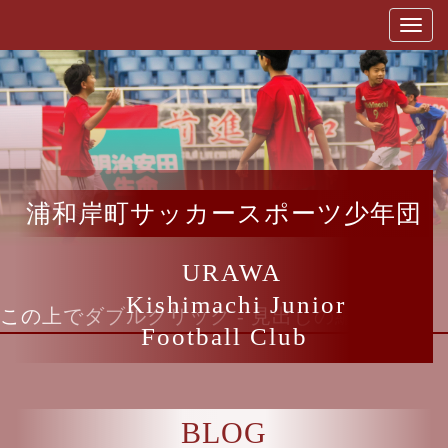
浦和岸町サッカースポーツ少年団
URAWA
Kishimachi Junior
この上でダブルクリック - 見出しの編集
Football Club
BLOG