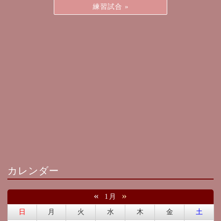
練習試合
»
カレンダー
«
»
1月
日
月
火
水
木
金
土