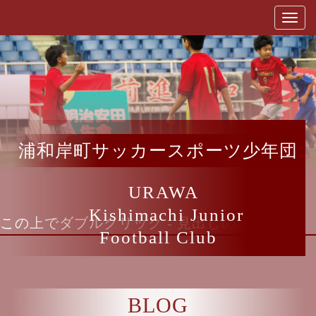
浦和岸町サッカースポーツ少年団
URAWA
Kishimachi Junior
この上でダブルクリック - 見出しの編集
Football Club
BLOG