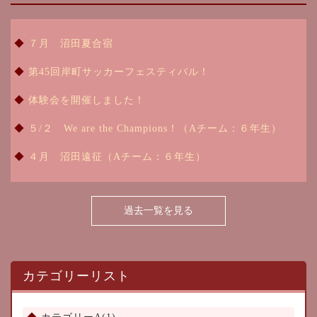
７月 沼田夏合宿
第45回岸町サッカーフェスティバル！
体験会を開催しました！
５/２ We are the Champions！（Aチーム：６年生）
４月 沼田遠征（Aチーム：６年生）
過去一覧を見る
カテゴリーリスト