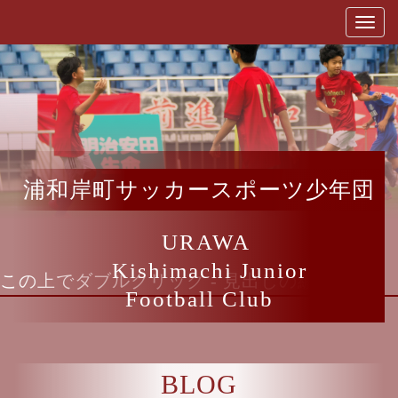
浦和岸町サッカースポーツ少年団
URAWA
Kishimachi Junior
この上でダブルクリック - 見出しの編集
Football Club
BLOG