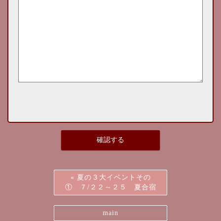
«
夏の３大イベントその
① ７/２２～２５ 夏合宿
main