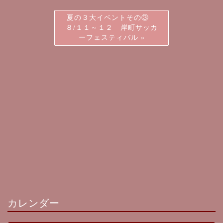
夏の３大イベントその③
８/１１～１２ 岸町サッカ
ーフェスティバル
»
カレンダー